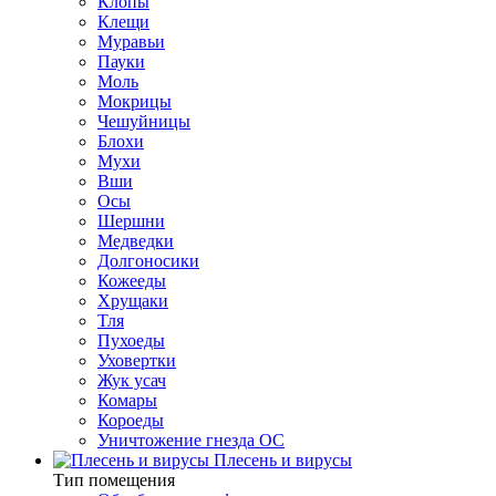
Клопы
Клещи
Муравьи
Пауки
Моль
Мокрицы
Чешуйницы
Блохи
Мухи
Вши
Осы
Шершни
Медведки
Долгоносики
Кожееды
Хрущаки
Тля
Пухоеды
Уховертки
Жук усач
Комары
Короеды
Уничтожение гнезда ОС
Плесень и вирусы
Тип помещения