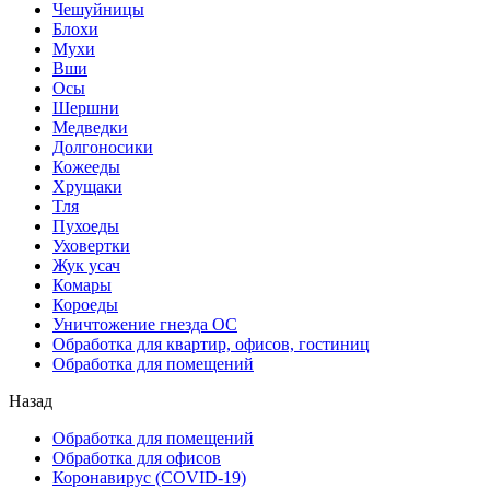
Чешуйницы
Блохи
Мухи
Вши
Осы
Шершни
Медведки
Долгоносики
Кожееды
Хрущаки
Тля
Пухоеды
Уховертки
Жук усач
Комары
Короеды
Уничтожение гнезда ОС
Обработка для квартир, офисов, гостиниц
Обработка для помещений
Назад
Обработка для помещений
Обработка для офисов
Коронавирус (COVID-19)