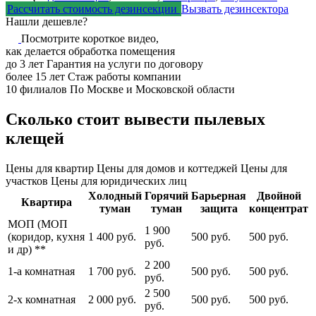
Рассчитать стоимость дезинсекции
Вызвать дезинсектора
Нашли дешевле?
Посмотрите короткое видео,
как делается обработка помещения
до
3
лет
Гарантия на услуги по договору
более
15
лет
Стаж работы компании
10
филиалов
По Москве и Московской области
Сколько стоит вывести пылевых
клещей
Цены для квартир
Цены для домов и коттеджей
Цены для
участков
Цены для юридических лиц
Холодный
Горячий
Барьерная
Двойной
Квартира
туман
туман
защита
концентрат
МОП (МОП
1 900
(коридор, кухня
1 400 руб.
500 руб.
500 руб.
руб.
и др) **
2 200
1-а комнатная
1 700 руб.
500 руб.
500 руб.
руб.
2 500
2-х комнатная
2 000 руб.
500 руб.
500 руб.
руб.