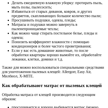
Делать ежедневную влажную уборку: протирать пыль,
мыть полы, пылесосить;
Избавиться от старых диванов, ковров, и других
предметов, скапливающих большое количество пыли;
Просушивать подушки, одеяла, пледы;
Матрасы и подушки можно завернуть в
пыленепроницаемые чехлы;
Как можно чаще стирать постельное белье, пледы и
одеяла;
Понизить коэффициент влажности с помощью
кондиционеров и более частого проветривания;
Если у вас есть домашние животные, то после
обработки квартиры хорошо вымойте их, обработайте
лежанки, клетки, домики и т.д.
Также для можно воспользоваться специальными средствами
для уничтожения пылевых клещей: Allergorr, Easy Air,
Милбиол, X-MITE.
Как обрабатывают матрас от пылевых клещей
Обработка матраса от клещей производится следующим
образом:
просушивается и хорошо выбивается матрас (можно