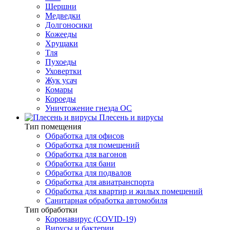
Шершни
Медведки
Долгоносики
Кожееды
Хрущаки
Тля
Пухоеды
Уховертки
Жук усач
Комары
Короеды
Уничтожение гнезда ОС
Плесень и вирусы
Тип помещения
Обработка для офисов
Обработка для помещений
Обработка для вагонов
Обработка для бани
Обработка для подвалов
Обработка для авиатранспорта
Обработка для квартир и жилых помещений
Санитарная обработка автомобиля
Тип обработки
Коронавирус (COVID-19)
Вирусы и бактерии