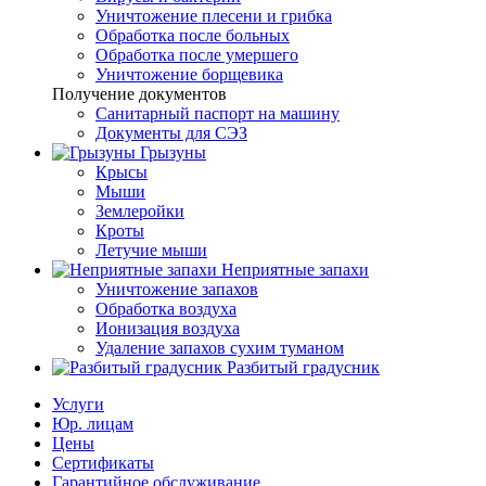
Уничтожение плесени и грибка
Обработка после больных
Обработка после умершего
Уничтожение борщевика
Получение документов
Санитарный паспорт на машину
Документы для СЭЗ
Грызуны
Крысы
Мыши
Землеройки
Кроты
Летучие мыши
Неприятные запахи
Уничтожение запахов
Обработка воздуха
Ионизация воздуха
Удаление запахов сухим туманом
Разбитый градусник
Услуги
Юр. лицам
Цены
Сертификаты
Гарантийное обслуживание