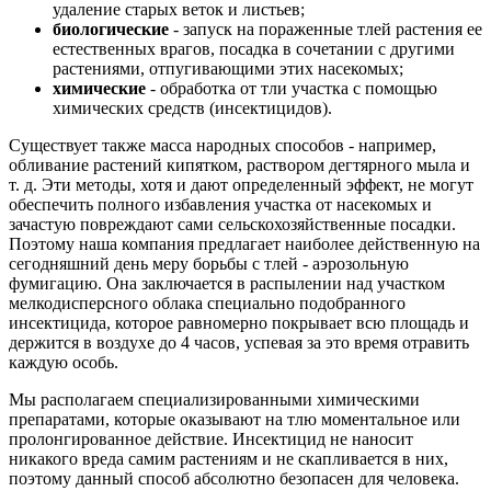
удаление старых веток и листьев;
биологические
- запуск на пораженные тлей растения ее
естественных врагов, посадка в сочетании с другими
растениями, отпугивающими этих насекомых;
химические
- обработка от тли участка с помощью
химических средств (инсектицидов).
Существует также масса народных способов - например,
обливание растений кипятком, раствором дегтярного мыла и
т. д. Эти методы, хотя и дают определенный эффект, не могут
обеспечить полного избавления участка от насекомых и
зачастую повреждают сами сельскохозяйственные посадки.
Поэтому наша компания предлагает наиболее действенную на
сегодняшний день меру борьбы с тлей - аэрозольную
фумигацию. Она заключается в распылении над участком
мелкодисперсного облака специально подобранного
инсектицида, которое равномерно покрывает всю площадь и
держится в воздухе до 4 часов, успевая за это время отравить
каждую особь.
Мы располагаем специализированными химическими
препаратами, которые оказывают на тлю моментальное или
пролонгированное действие. Инсектицид не наносит
никакого вреда самим растениям и не скапливается в них,
поэтому данный способ абсолютно безопасен для человека.