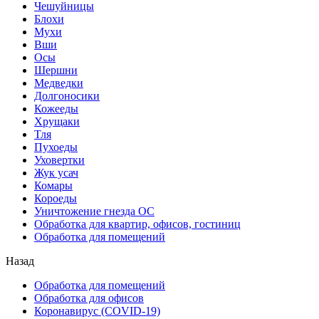
Чешуйницы
Блохи
Мухи
Вши
Осы
Шершни
Медведки
Долгоносики
Кожееды
Хрущаки
Тля
Пухоеды
Уховертки
Жук усач
Комары
Короеды
Уничтожение гнезда ОС
Обработка для квартир, офисов, гостиниц
Обработка для помещений
Назад
Обработка для помещений
Обработка для офисов
Коронавирус (COVID-19)