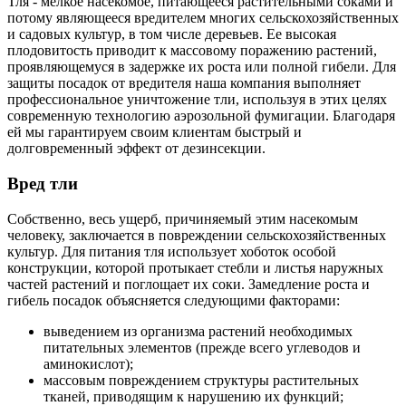
Тля - мелкое насекомое, питающееся растительными соками и
потому являющееся вредителем многих сельскохозяйственных
и садовых культур, в том числе деревьев. Ее высокая
плодовитость приводит к массовому поражению растений,
проявляющемуся в задержке их роста или полной гибели. Для
защиты посадок от вредителя наша компания выполняет
профессиональное уничтожение тли, используя в этих целях
современную технологию аэрозольной фумигации. Благодаря
ей мы гарантируем своим клиентам быстрый и
долговременный эффект от дезинсекции.
Вред тли
Собственно, весь ущерб, причиняемый этим насекомым
человеку, заключается в повреждении сельскохозяйственных
культур. Для питания тля использует хоботок особой
конструкции, которой протыкает стебли и листья наружных
частей растений и поглощает их соки. Замедление роста и
гибель посадок объясняется следующими факторами:
выведением из организма растений необходимых
питательных элементов (прежде всего углеводов и
аминокислот);
массовым повреждением структуры растительных
тканей, приводящим к нарушению их функций;