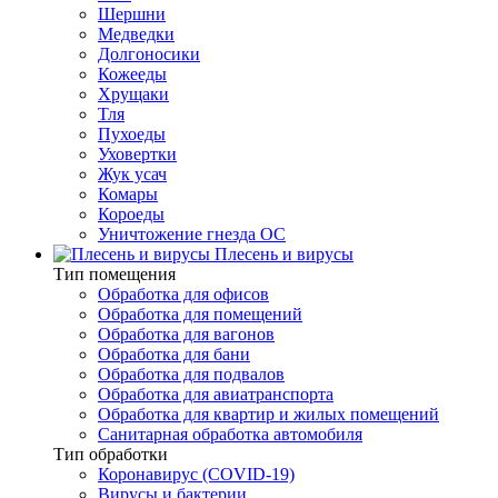
Шершни
Медведки
Долгоносики
Кожееды
Хрущаки
Тля
Пухоеды
Уховертки
Жук усач
Комары
Короеды
Уничтожение гнезда ОС
Плесень и вирусы
Тип помещения
Обработка для офисов
Обработка для помещений
Обработка для вагонов
Обработка для бани
Обработка для подвалов
Обработка для авиатранспорта
Обработка для квартир и жилых помещений
Санитарная обработка автомобиля
Тип обработки
Коронавирус (COVID-19)
Вирусы и бактерии