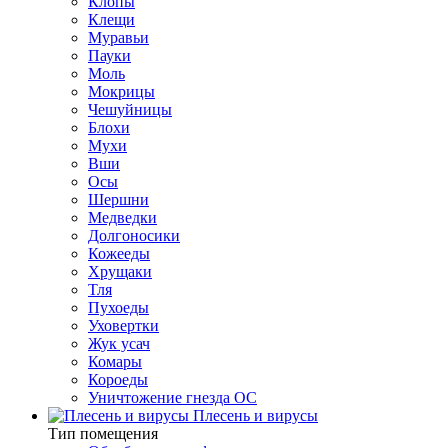
Клопы
Клещи
Муравьи
Пауки
Моль
Мокрицы
Чешуйницы
Блохи
Мухи
Вши
Осы
Шершни
Медведки
Долгоносики
Кожееды
Хрущаки
Тля
Пухоеды
Уховертки
Жук усач
Комары
Короеды
Уничтожение гнезда ОС
Плесень и вирусы
Тип помещения