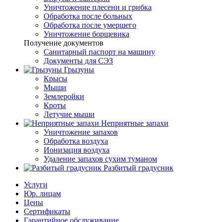
Уничтожение плесени и грибка
Обработка после больных
Обработка после умершего
Уничтожение борщевика
Получение документов
Санитарный паспорт на машину
Документы для СЭЗ
Грызуны
Крысы
Мыши
Землеройки
Кроты
Летучие мыши
Неприятные запахи
Уничтожение запахов
Обработка воздуха
Ионизация воздуха
Удаление запахов сухим туманом
Разбитый градусник
Услуги
Юр. лицам
Цены
Сертификаты
Гарантийное обслуживание