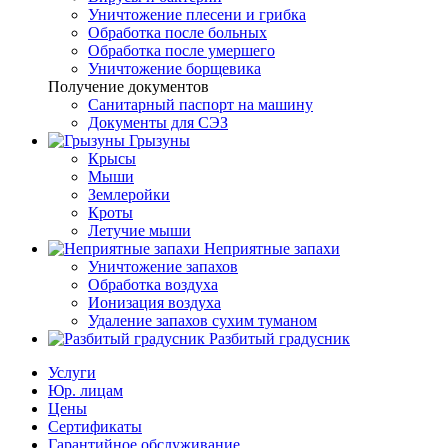
Уничтожение плесени и грибка
Обработка после больных
Обработка после умершего
Уничтожение борщевика
Получение документов
Санитарный паспорт на машину
Документы для СЭЗ
Грызуны
Крысы
Мыши
Землеройки
Кроты
Летучие мыши
Неприятные запахи
Уничтожение запахов
Обработка воздуха
Ионизация воздуха
Удаление запахов сухим туманом
Разбитый градусник
Услуги
Юр. лицам
Цены
Сертификаты
Гарантийное обслуживание