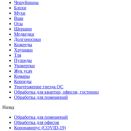
Чешуйницы
Блохи
Мухи
Вши
Осы
Шершни
Медведки
Долгоносики
Кожееды
Хрущаки
Тля
Пухоеды
Уховертки
Жук усач
Комары
Короеды
Уничтожение гнезда ОС
Обработка для квартир, офисов, гостиниц
Обработка для помещений
Назад
Обработка для помещений
Обработка для офисов
Коронавирус (COVID-19)