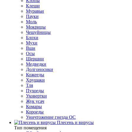
Клопы
Клещи
Муравьи
Пауки
Моль
Мокрицы
Чешуйницы
Блохи
Мухи
Вши
Осы
Шершни
Медведки
Долгоносики
Кожееды
Хрущаки
Тля
Пухоеды
Уховертки
Жук усач
Комары
Короеды
Уничтожение гнезда ОС
Плесень и вирусы
Тип помещения