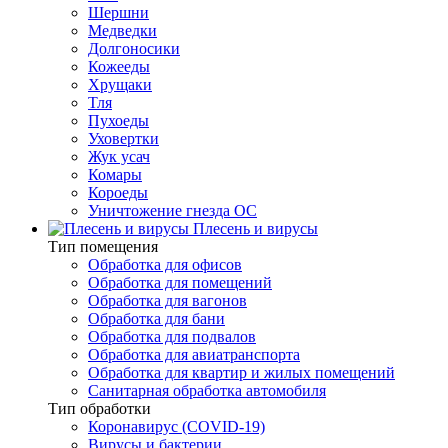
Шершни
Медведки
Долгоносики
Кожееды
Хрущаки
Тля
Пухоеды
Уховертки
Жук усач
Комары
Короеды
Уничтожение гнезда ОС
Плесень и вирусы
Тип помещения
Обработка для офисов
Обработка для помещений
Обработка для вагонов
Обработка для бани
Обработка для подвалов
Обработка для авиатранспорта
Обработка для квартир и жилых помещений
Санитарная обработка автомобиля
Тип обработки
Коронавирус (COVID-19)
Вирусы и бактерии