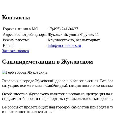
Приезжаем на адрес через 3 часа после согласов
Контакты
Горячая линия в МО
+7(495) 241-04-27
Адрес Роспотребнадзора:
Жуковский, улица Фрунзе, 11
Режим работы:
Круглосуточно, без выходных
E-mail:
info@mos-obl-ses.ru
Заказать звонок
Санэпидемстанция в Жуковском
Экология в городе Жуковский довольно благоприятная. Все бла
ситуацию все же нельзя. СанЭпидемСтанция постоянно выезжае
Особенностью Жуковского является высокая концентрация на е
страдает от близости с аэропортом, гул самолетов от которого
Выбросы от пролетающих над городом самолетов приводят к то
и пригодностью для купания.