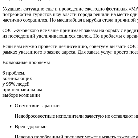
Ухудшает ситуацию еще и проведение ежегодно фестиваля «МАК
потребностей туристов шоу власти города решили на месте одн
частично сохранился. Но масштабная вырубка стала причиной 
СЭС Жуковского все чаще принимает заказы на борьбу с вредит
из последствий увеличивающихся свалок. Но проблемы с вреди
Если вам нужно провести дезинсекцию, советуем вызвать СЭС.
рамках указанного в заявке адреса. Для заказа услуг просто п
Возможные проблемы
6 проблем,
возникающих
у 95% людей
при неправильном
выборе компании
Отсутствие гарантии
Недобросовестные исполнители зачастую не оставляют н
Вред здоровью
Неверно подобранный препарат может вызвать тяжелые 