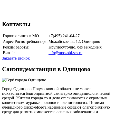
Приезжаем на адрес через 3 часа после
согласования стоимости!
Контакты
Горячая линия в МО
+7(495) 241-04-27
Адрес Роспотребнадзора:
Можайское ш., 12, Одинцово
Режим работы:
Круглосуточно, без выходных
E-mail:
info@mos-obl-ses.ru
Заказать звонок
Санэпидемстанция в Одинцово
Город Одинцово Подмосковной области не может
похвастаться благоприятной санитарно-эпидемиологической
средой. Жители города то и дело сталкиваются с огромным
количеством муравьев, клопов и членистоногих. Помимо
очевидного дискомфорта насекомые создают благоприятную
среду для развития множества опасных заболеваний и