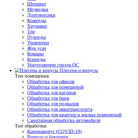
Шершни
Медведки
Долгоносики
Кожееды
Хрущаки
Тля
Пухоеды
Уховертки
Жук усач
Комары
Короеды
Уничтожение гнезда ОС
Плесень и вирусы
Тип помещения
Обработка для офисов
Обработка для помещений
Обработка для вагонов
Обработка для бани
Обработка для подвалов
Обработка для авиатранспорта
Обработка для квартир и жилых помещений
Санитарная обработка автомобиля
Тип обработки
Коронавирус (COVID-19)
Вирусы и бактерии