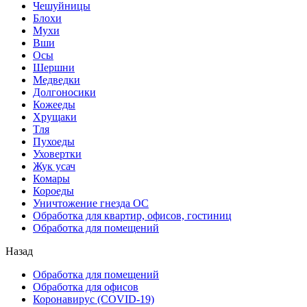
Чешуйницы
Блохи
Мухи
Вши
Осы
Шершни
Медведки
Долгоносики
Кожееды
Хрущаки
Тля
Пухоеды
Уховертки
Жук усач
Комары
Короеды
Уничтожение гнезда ОС
Обработка для квартир, офисов, гостиниц
Обработка для помещений
Назад
Обработка для помещений
Обработка для офисов
Коронавирус (COVID-19)