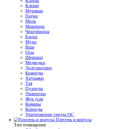
Клопы
Клещи
Муравьи
Пауки
Моль
Мокрицы
Чешуйницы
Блохи
Мухи
Вши
Осы
Шершни
Медведки
Долгоносики
Кожееды
Хрущаки
Тля
Пухоеды
Уховертки
Жук усач
Комары
Короеды
Уничтожение гнезда ОС
Плесень и вирусы
Тип помещения