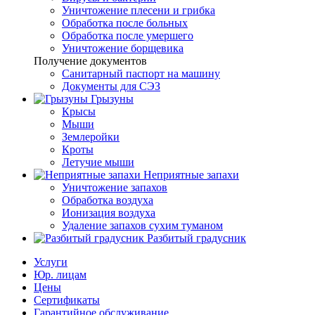
Уничтожение плесени и грибка
Обработка после больных
Обработка после умершего
Уничтожение борщевика
Получение документов
Санитарный паспорт на машину
Документы для СЭЗ
Грызуны
Крысы
Мыши
Землеройки
Кроты
Летучие мыши
Неприятные запахи
Уничтожение запахов
Обработка воздуха
Ионизация воздуха
Удаление запахов сухим туманом
Разбитый градусник
Услуги
Юр. лицам
Цены
Сертификаты
Гарантийное обслуживание